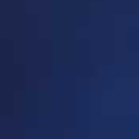
· 高教装备分会(共8家企
P213-P213
业)
· 学校后勤装备分会(共289
P213-P237
家企业)
· 幼教装备分会(共20家企
P238-P239
业)
· 在线教育(共60家企业)
P240-P244
· 平安校园(共158家企业)
P244-P257
· 创造教育分会(共81家企
P258-P264
业)
· 节能减排(共45家企业)
P265-P268
· 教育信息化装备分会(共
P268-P271
37家企业)
· 城市教育装备工作委员会
P271-P271
(共7家企业)
· 教育装备产融结合分会
P272-P272
(共3家企业)
· 未来教育装备分会(共87
P272-P279
家企业)
· 综合实践与劳动教育基地
P279-P281
（营地）工作委员会(共27
· 特殊教育教学与装备工作
P281-P281
家企业)
委员会(共5家企业)
· 实验教学装备分会(共15
P282-P283
家企业)