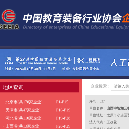
企业搜索：
地区查询
序号：337
· 北京市(共178家企业)
P1-P15
单位名称：
山西中智瀚云
· 天津市(共47家企业)
P16-P19
单位地址：太原市小店区晋
· 河北省(共110家企业)
P19-P28
0501号
法人代表：王改花
· 山西省(共13家企业)
P28-P29