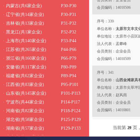
会员类别：企业会员
· 内蒙古(共6家企业)
P30-P30
会员编码：14010506
· 辽宁省(共14家企业)
P30-P31
序号：339
· 吉林省(共13家企业)
P31-P32
单位名称：
太原市文丰文
· 黑龙江(共1家企业)
P32-P32
单位地址：太原市小店区建
· 上海市(共140家企业)
P33-P44
601室
法人代表：孟攀峰
· 江苏省(共265家企业)
P44-P66
会员类别：企业会员
· 浙江省(共160家企业)
P66-P79
会员编码：14010509
· 安徽省(共117家企业)
P80-P89
序号：341
· 福建省(共62家企业)
P89-P94
单位名称：
山西金滩家具
· 江西省(共83家企业)
P95-P101
单位地址：太原市尖草坪
· 山东省(共145家企业)
P101-P113
法人代表：赵风雨
· 宁波市(共44家企业)
P114-P117
会员类别：企业会员
会员编码：14010801
· 河南省(共82家企业)
P118-P124
· 湖北省(共58家企业)
P125-P129
序号：343
当前第
页，
29
· 湖南省(共57家企业)
P129-P133
单位名称：
山西卓育信息
· 广东省(共197家企业)
P134-P150
单位地址：山西综改示范