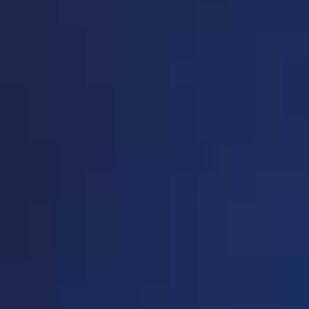
· 高教装备分会(共8家企
P213-P213
业)
· 学校后勤装备分会(共289
P213-P237
家企业)
· 幼教装备分会(共20家企
P238-P239
业)
· 在线教育(共60家企业)
P240-P244
· 平安校园(共158家企业)
P244-P257
· 创造教育分会(共81家企
P258-P264
业)
· 节能减排(共45家企业)
P265-P268
· 教育信息化装备分会(共
P268-P271
37家企业)
· 城市教育装备工作委员会
P271-P271
(共7家企业)
· 教育装备产融结合分会
P272-P272
(共3家企业)
· 未来教育装备分会(共87
P272-P279
家企业)
· 综合实践与劳动教育基地
P279-P281
（营地）工作委员会(共27
· 特殊教育教学与装备工作
P281-P281
家企业)
委员会(共5家企业)
· 实验教学装备分会(共15
P282-P283
家企业)