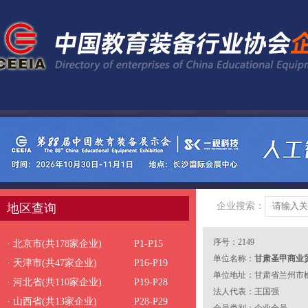
企业搜索：
地区查询
序号：2149
· 北京市(共178家企业)
P1-P15
单位名称：
甘肃圣甲商业
· 天津市(共47家企业)
P16-P19
单位地址：甘肃省兰州市榆
· 河北省(共110家企业)
P19-P28
号-2-1商铺
法人代表：王国强
· 山西省(共13家企业)
P28-P29