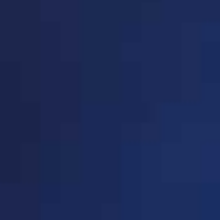
· 高教装备分会(共8家企
P213-P213
业)
· 学校后勤装备分会(共289
P213-P237
家企业)
· 幼教装备分会(共20家企
P238-P239
业)
· 在线教育(共60家企业)
P240-P244
· 平安校园(共158家企业)
P244-P257
· 创造教育分会(共81家企
P258-P264
业)
· 节能减排(共45家企业)
P265-P268
· 教育信息化装备分会(共
P268-P271
37家企业)
· 城市教育装备工作委员会
P271-P271
(共7家企业)
· 教育装备产融结合分会
P272-P272
(共3家企业)
· 未来教育装备分会(共87
P272-P279
家企业)
· 综合实践与劳动教育基地
P279-P281
（营地）工作委员会(共27
· 特殊教育教学与装备工作
P281-P281
家企业)
委员会(共5家企业)
· 实验教学装备分会(共15
P282-P283
家企业)