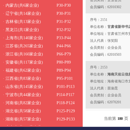
会员类别：企业会员
· 内蒙古(共6家企业)
P30-P30
会员编码：62010302
· 辽宁省(共14家企业)
P30-P31
序号：2151
· 吉林省(共13家企业)
P31-P32
单位名称：
甘肃省新华书
· 黑龙江(共1家企业)
P32-P32
单位地址：甘肃省兰州市安
· 上海市(共140家企业)
P33-P44
法人代表：张笑阳
· 江苏省(共265家企业)
P44-P66
会员类别：企业会员
· 浙江省(共160家企业)
P66-P79
会员编码：62010503
· 安徽省(共117家企业)
P80-P89
序号：2153
· 福建省(共62家企业)
P89-P94
单位名称：
海南天佑云信
· 江西省(共83家企业)
P95-P101
单位地址：海南省海口市龙
· 山东省(共145家企业)
P101-P113
大厦3楼E-15
法人代表：苗渝昆
· 宁波市(共44家企业)
P114-P117
会员类别：企业会员
会员编码：62070201
· 河南省(共82家企业)
P118-P124
· 湖北省(共58家企业)
P125-P129
序号：2155
当前第
页
180
· 湖南省(共57家企业)
P129-P133
单位名称：
青海省教育装
· 广东省(共197家企业)
P134-P150
单位地址：青海省西宁市城