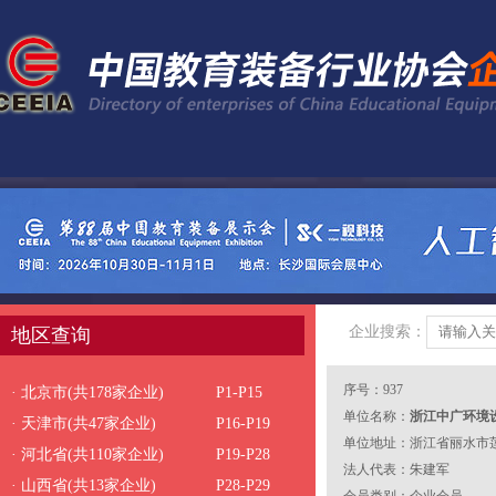
企业搜索：
地区查询
序号：937
· 北京市(共178家企业)
P1-P15
单位名称：
浙江中广环境
· 天津市(共47家企业)
P16-P19
单位地址：浙江省丽水市莲
· 河北省(共110家企业)
P19-P28
号1号厂房3楼
法人代表：朱建军
· 山西省(共13家企业)
P28-P29