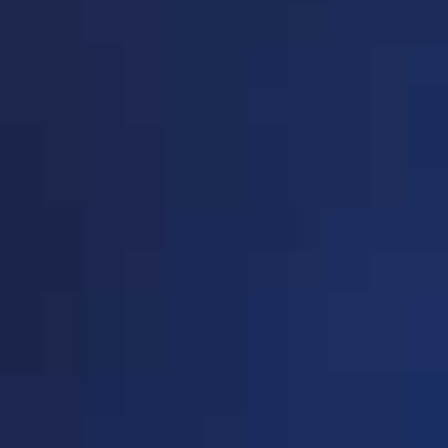
· 高教装备分会(共8家企
P213-P213
业)
· 学校后勤装备分会(共289
P213-P237
家企业)
· 幼教装备分会(共20家企
P238-P239
业)
· 在线教育(共60家企业)
P240-P244
· 平安校园(共158家企业)
P244-P257
· 创造教育分会(共81家企
P258-P264
业)
· 节能减排(共45家企业)
P265-P268
· 教育信息化装备分会(共
P268-P271
37家企业)
· 城市教育装备工作委员会
P271-P271
(共7家企业)
· 教育装备产融结合分会
P272-P272
(共3家企业)
· 未来教育装备分会(共87
P272-P279
家企业)
· 综合实践与劳动教育基地
P279-P281
（营地）工作委员会(共27
· 特殊教育教学与装备工作
P281-P281
家企业)
委员会(共5家企业)
· 实验教学装备分会(共15
P282-P283
家企业)